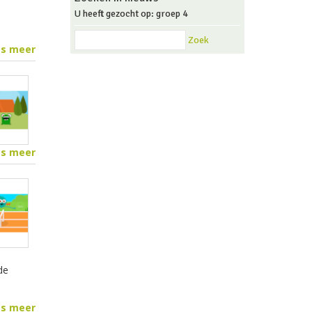
U heeft gezocht op: groep 4
Zoek
es meer
es meer
de
es meer