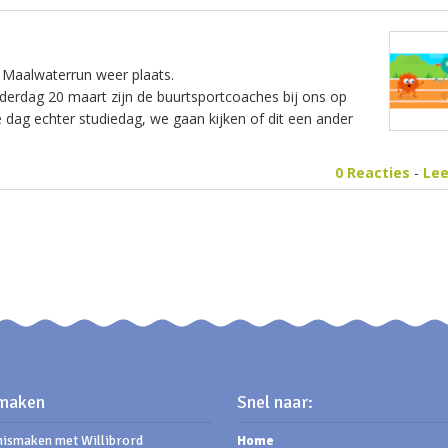
C Maalwaterrun weer plaats.
onderdag 20 maart zijn de buurtsportcoaches bij ons op
 dag echter studiedag, we gaan kijken of dit een ander
0 Reacties
-
Le
maken
Snel naar:
ismaken met Willibrord
Home