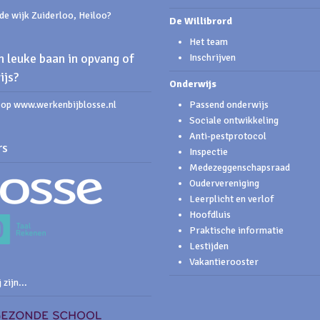
de wijk Zuiderloo, Heiloo?
De Willibrord
Het team
 leuke baan in opvang of
Inschrijven
ijs?
Onderwijs
s op www.werkenbijblosse.nl
Passend onderwijs
Sociale ontwikkeling
Anti-pestprotocol
rs
Inspectie
Medezeggenschapsraad
Oudervereniging
Leerplicht en verlof
Hoofdluis
Praktische informatie
Lestijden
Vakantierooster
 zijn...