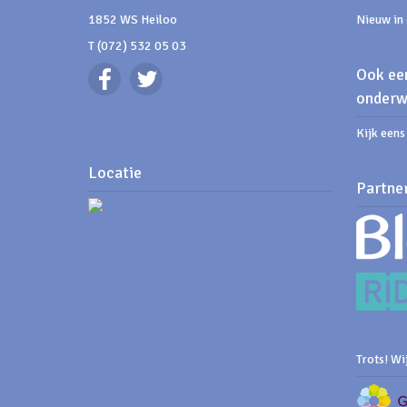
1852 WS Heiloo
Nieuw in 
T (072) 532 05 03
Ook een
onderw
Kijk een
Locatie
Partne
Trots! Wij