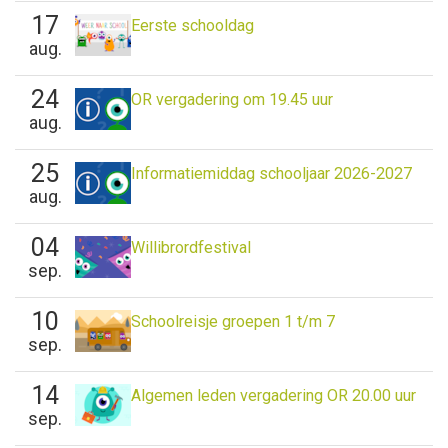
17
Eerste schooldag
aug.
24
OR vergadering om 19.45 uur
aug.
25
Informatiemiddag schooljaar 2026-2027
aug.
04
Willibrordfestival
sep.
10
Schoolreisje groepen 1 t/m 7
sep.
14
Algemen leden vergadering OR 20.00 uur
sep.