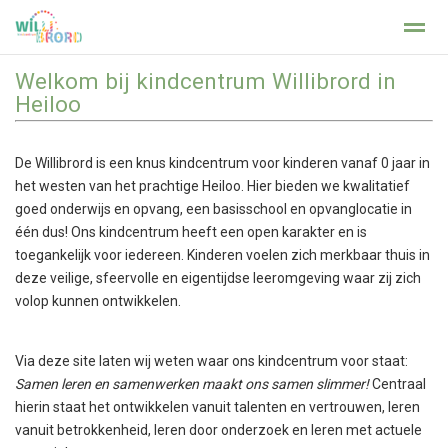
Welkom bij kindcentrum Willibrord in
Privacy op school
Heiloo
Home
Foto's
Facebook
X
Zo
De Willibrord is een knus kindcentrum voor kinderen vanaf 0 jaar in
het westen van het prachtige Heiloo. Hier bieden we kwalitatief
goed onderwijs en opvang, een basisschool en opvanglocatie in
één dus! Ons kindcentrum heeft een open karakter en is
toegankelijk voor iedereen. Kinderen voelen zich merkbaar thuis in
deze veilige, sfeervolle en eigentijdse leeromgeving waar zij zich
volop kunnen ontwikkelen.
Via deze site laten wij weten waar ons kindcentrum voor staat:
Samen leren en samenwerken maakt ons samen slimmer!
Centraal
hierin staat het ontwikkelen vanuit talenten en vertrouwen, leren
vanuit betrokkenheid, leren door onderzoek en leren met actuele