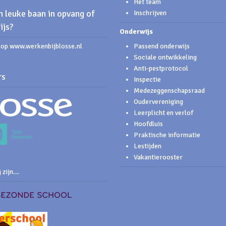
Het team
 leuke baan in opvang of
Inschrijven
ijs?
Onderwijs
s op www.werkenbijblosse.nl
Passend onderwijs
Sociale ontwikkeling
Anti-pestprotocol
rs
Inspectie
Medezeggenschapsraad
Oudervereniging
Leerplicht en verlof
Hoofdluis
Praktische informatie
Lestijden
Vakantierooster
 zijn...