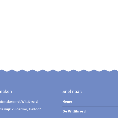
maken
Snel naar:
ismaken met Willibrord
Home
de wijk Zuiderloo, Heiloo?
De Willibrord