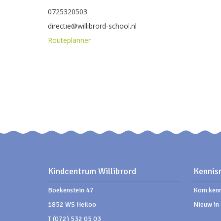
0725320503
directie@willibrord-school.nl
Routeplanner
Kindcentrum Willibrord
Kennis
Boekenstein 47
Kom kenn
1852 WS Heiloo
Nieuw in 
T (072) 532 05 03