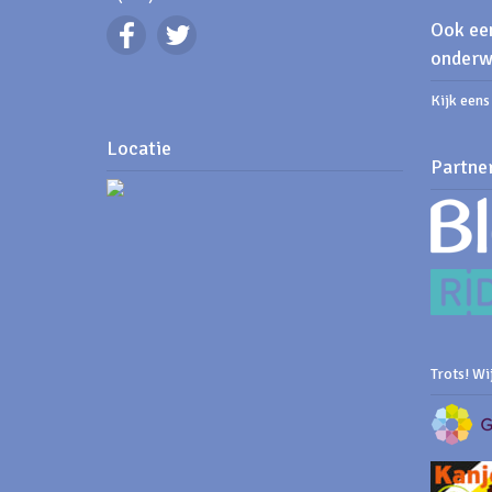
Ook een
onderw
Kijk een
Locatie
Partne
Trots! Wij